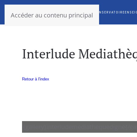
ACCUEIL
CONSERVATOIRE
ENSEI
Accéder au contenu principal
Interlude Mediathè
Retour à l'index
{gallery}interludemediathequedigne{/gal