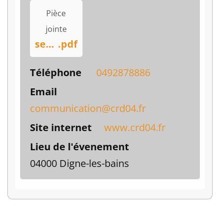
Pièce
jointe
semainedelacreationdepliant-end-web-2
.pdf
Téléphone
0492878886
Email
communication@crd04.fr
Site internet
www.crd04.fr
Lieu de l'évenement
04000 Digne-les-bains